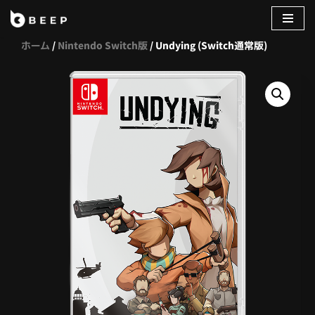
コ
ホーム
/
Nintendo Switch版
/ Undying (Switch通常版)
ン
テ
ン
ツ
へ
ス
キ
ッ
プ