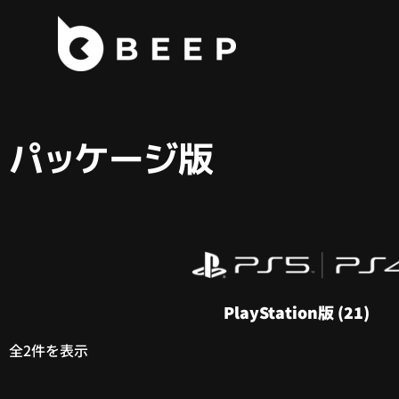
コ
ン
テ
ン
ツ
パッケージ版
へ
ス
キ
ッ
プ
PlayStation版
(21)
全2件を表示