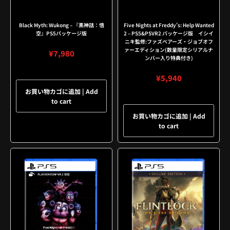
Black Myth: Wukong – 『黒神話：悟
Five Nights at Freddy’s: Help Wanted
空』PS5パッケージ版
2 – PS5&PSVR2 パッケージ版 イシイ
ニキ監修:ファズベアーズ・ジョブオフ
ァーエディション(数量限定シリアルナ
¥
7,980
ンバー入り特典付き)
¥
5,940
お買い物カゴに追加 | Add
to cart
お買い物カゴに追加 | Add
to cart