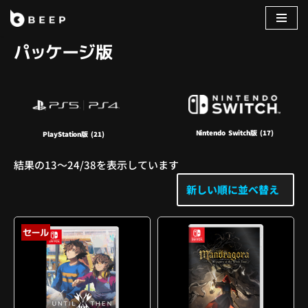
コ
パッケージ版
ン
テ
ン
ツ
へ
Nintendo Switch版
(17)
ス
PlayStation版
(21)
キ
結果の13～24/38を表示しています
ッ
プ
セール